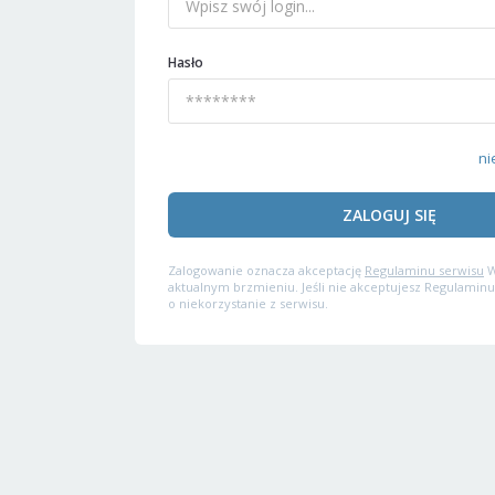
Hasło
ni
ZALOGUJ SIĘ
Zalogowanie oznacza akceptację
Regulaminu serwisu
W
aktualnym brzmieniu. Jeśli nie akceptujesz Regulaminu
o niekorzystanie z serwisu.