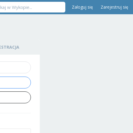
Zaloguj się
Zarejestruj się
ESTRACJA