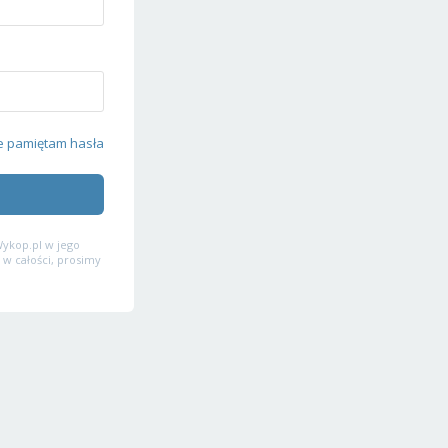
e pamiętam hasła
ykop.pl w jego
 w całości, prosimy