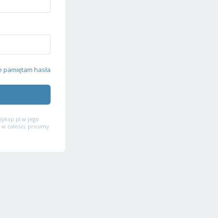
e pamiętam hasła
ykop.pl w jego
 w całości, prosimy