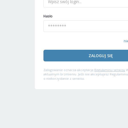
Hasło
ni
ZALOGUJ SIĘ
Zalogowanie oznacza akceptację
Regulaminu serwisu
W
aktualnym brzmieniu. Jeśli nie akceptujesz Regulaminu
o niekorzystanie z serwisu.