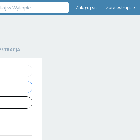
Zaloguj się
Zarejestruj się
ESTRACJA