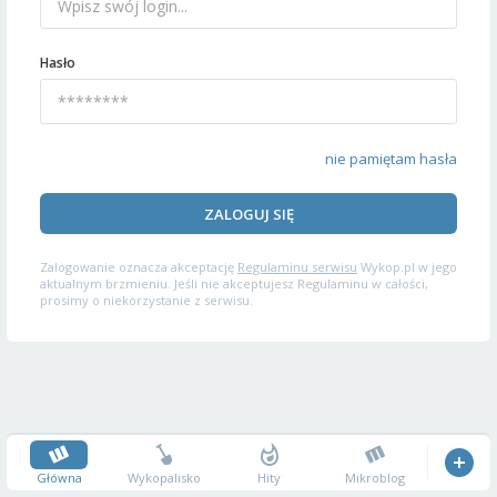
Hasło
nie pamiętam hasła
ZALOGUJ SIĘ
Zalogowanie oznacza akceptację
Regulaminu serwisu
Wykop.pl w jego
aktualnym brzmieniu. Jeśli nie akceptujesz Regulaminu w całości,
prosimy o niekorzystanie z serwisu.
Główna
Wykopalisko
Hity
Mikroblog