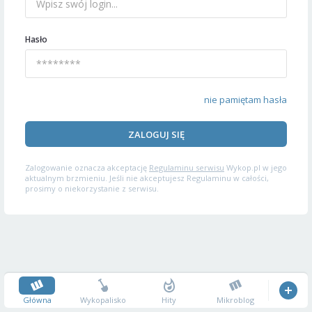
Hasło
nie pamiętam hasła
ZALOGUJ SIĘ
Zalogowanie oznacza akceptację
Regulaminu serwisu
Wykop.pl w jego
aktualnym brzmieniu. Jeśli nie akceptujesz Regulaminu w całości,
prosimy o niekorzystanie z serwisu.
Główna
Wykopalisko
Hity
Mikroblog