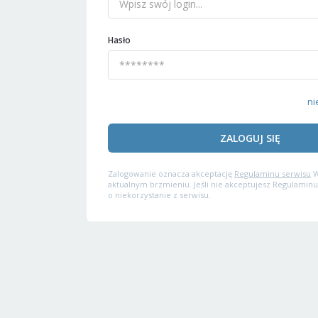
Hasło
ni
ZALOGUJ SIĘ
Zalogowanie oznacza akceptację
Regulaminu serwisu
W
aktualnym brzmieniu. Jeśli nie akceptujesz Regulaminu
o niekorzystanie z serwisu.