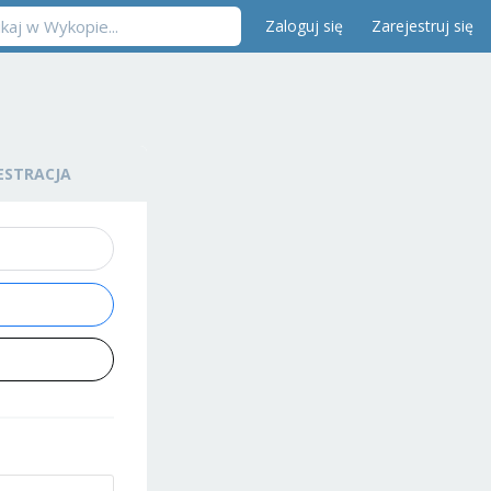
Zaloguj się
Zarejestruj się
ESTRACJA