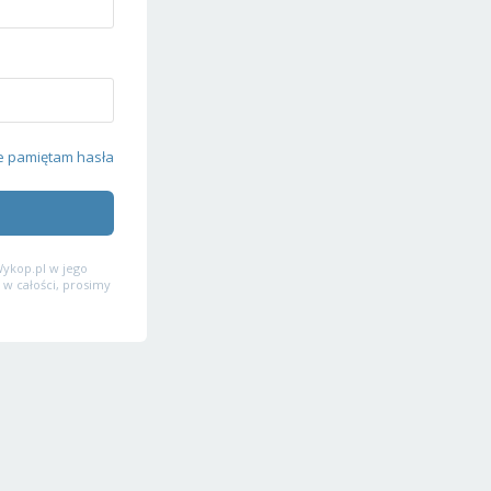
e pamiętam hasła
ykop.pl w jego
 w całości, prosimy