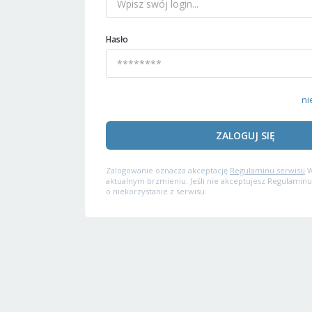
Hasło
ni
ZALOGUJ SIĘ
Zalogowanie oznacza akceptację
Regulaminu serwisu
W
aktualnym brzmieniu. Jeśli nie akceptujesz Regulaminu
o niekorzystanie z serwisu.