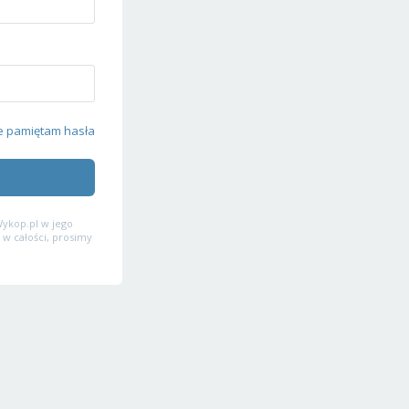
e pamiętam hasła
ykop.pl w jego
 w całości, prosimy