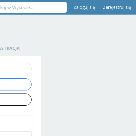
Zaloguj się
Zarejestruj się
ESTRACJA