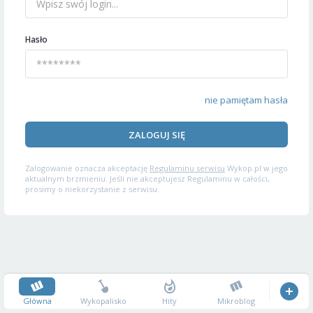
Hasło
nie pamiętam hasła
ZALOGUJ SIĘ
Zalogowanie oznacza akceptację
Regulaminu serwisu
Wykop.pl w jego
aktualnym brzmieniu. Jeśli nie akceptujesz Regulaminu w całości,
prosimy o niekorzystanie z serwisu.
Główna
Wykopalisko
Hity
Mikroblog