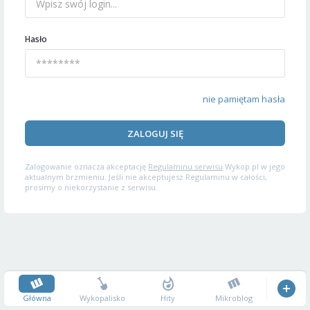
Hasło
nie pamiętam hasła
ZALOGUJ SIĘ
Zalogowanie oznacza akceptację
Regulaminu serwisu
Wykop.pl w jego
aktualnym brzmieniu. Jeśli nie akceptujesz Regulaminu w całości,
prosimy o niekorzystanie z serwisu.
Główna
Wykopalisko
Hity
Mikroblog