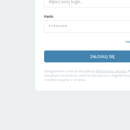
Hasło
ni
ZALOGUJ SIĘ
Zalogowanie oznacza akceptację
Regulaminu serwisu
W
aktualnym brzmieniu. Jeśli nie akceptujesz Regulaminu
o niekorzystanie z serwisu.