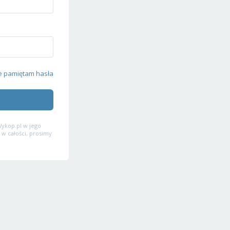
e pamiętam hasła
ykop.pl w jego
 w całości, prosimy