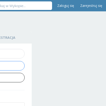
Zaloguj się
Zarejestruj się
ESTRACJA