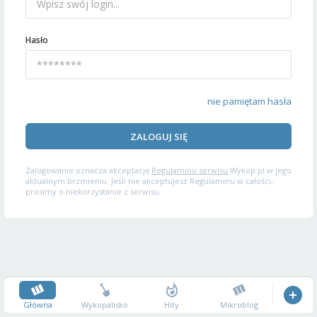
Hasło
nie pamiętam hasła
ZALOGUJ SIĘ
Zalogowanie oznacza akceptację
Regulaminu serwisu
Wykop.pl w jego
aktualnym brzmieniu. Jeśli nie akceptujesz Regulaminu w całości,
prosimy o niekorzystanie z serwisu.
Główna
Wykopalisko
Hity
Mikroblog