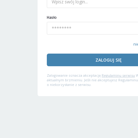
Hasło
ni
ZALOGUJ SIĘ
Zalogowanie oznacza akceptację
Regulaminu serwisu
W
aktualnym brzmieniu. Jeśli nie akceptujesz Regulaminu
o niekorzystanie z serwisu.