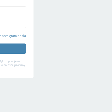
e pamiętam hasła
ykop.pl w jego
 w całości, prosimy