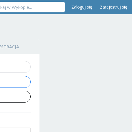
Zaloguj się
Zarejestruj się
ESTRACJA