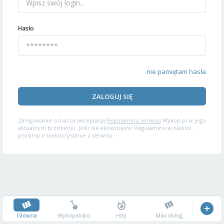
Hasło
nie pamiętam hasła
ZALOGUJ SIĘ
Zalogowanie oznacza akceptację
Regulaminu serwisu
Wykop.pl w jego
aktualnym brzmieniu. Jeśli nie akceptujesz Regulaminu w całości,
prosimy o niekorzystanie z serwisu.
Główna
Wykopalisko
Hity
Mikroblog