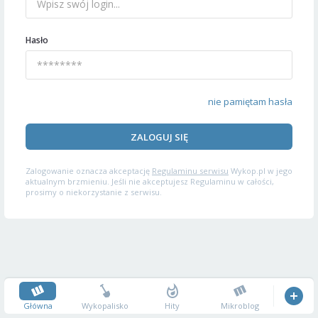
Hasło
nie pamiętam hasła
ZALOGUJ SIĘ
Zalogowanie oznacza akceptację
Regulaminu serwisu
Wykop.pl w jego
aktualnym brzmieniu. Jeśli nie akceptujesz Regulaminu w całości,
prosimy o niekorzystanie z serwisu.
Główna
Wykopalisko
Hity
Mikroblog