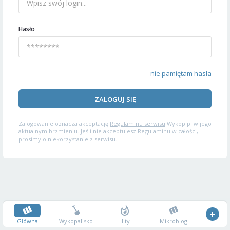
Hasło
nie pamiętam hasła
ZALOGUJ SIĘ
Zalogowanie oznacza akceptację
Regulaminu serwisu
Wykop.pl w jego
aktualnym brzmieniu. Jeśli nie akceptujesz Regulaminu w całości,
prosimy o niekorzystanie z serwisu.
Główna
Wykopalisko
Hity
Mikroblog