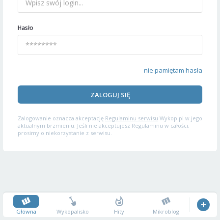
Hasło
nie pamiętam hasła
ZALOGUJ SIĘ
Zalogowanie oznacza akceptację
Regulaminu serwisu
Wykop.pl w jego
aktualnym brzmieniu. Jeśli nie akceptujesz Regulaminu w całości,
prosimy o niekorzystanie z serwisu.
Główna
Wykopalisko
Hity
Mikroblog