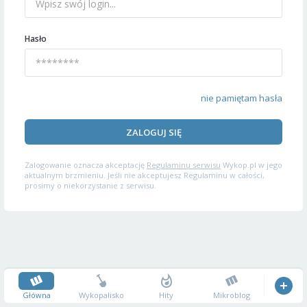
Hasło
nie pamiętam hasła
ZALOGUJ SIĘ
Zalogowanie oznacza akceptację
Regulaminu serwisu
Wykop.pl w jego
aktualnym brzmieniu. Jeśli nie akceptujesz Regulaminu w całości,
prosimy o niekorzystanie z serwisu.
Główna
Wykopalisko
Hity
Mikroblog