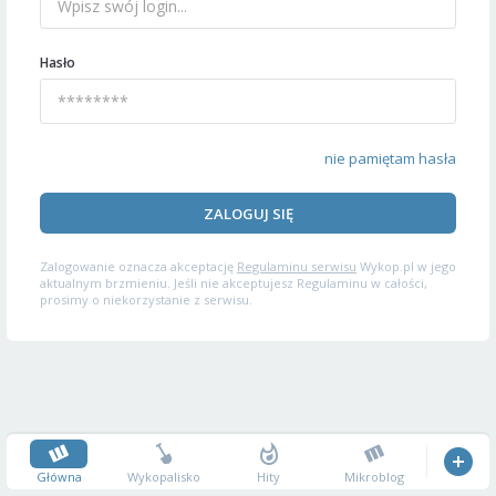
Hasło
nie pamiętam hasła
ZALOGUJ SIĘ
Zalogowanie oznacza akceptację
Regulaminu serwisu
Wykop.pl w jego
aktualnym brzmieniu. Jeśli nie akceptujesz Regulaminu w całości,
prosimy o niekorzystanie z serwisu.
Główna
Wykopalisko
Hity
Mikroblog