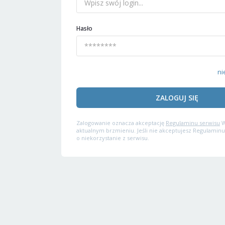
Hasło
ni
ZALOGUJ SIĘ
Zalogowanie oznacza akceptację
Regulaminu serwisu
W
aktualnym brzmieniu. Jeśli nie akceptujesz Regulaminu
o niekorzystanie z serwisu.