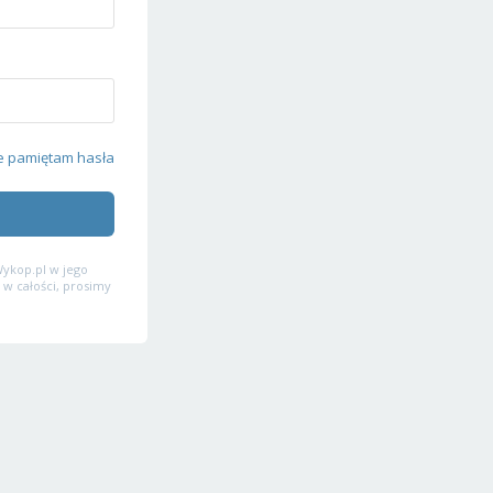
e pamiętam hasła
ykop.pl w jego
 w całości, prosimy