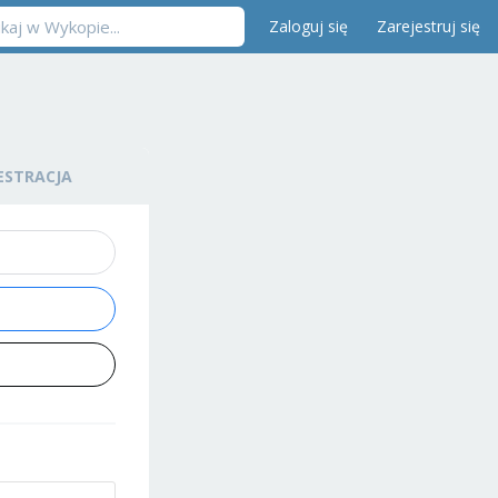
Zaloguj się
Zarejestruj się
ESTRACJA