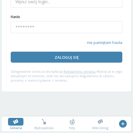
Hasło
nie pamiętam hasła
ZALOGUJ SIĘ
Zalogowanie oznacza akceptację
Regulaminu serwisu
Wykop.pl w jego
aktualnym brzmieniu. Jeśli nie akceptujesz Regulaminu w całości,
prosimy o niekorzystanie z serwisu.
Główna
Wykopalisko
Hity
Mikroblog