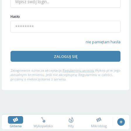
Hasło
nie pamiętam hasła
ZALOGUJ SIĘ
Zalogowanie oznacza akceptację
Regulaminu serwisu
Wykop.pl w jego
aktualnym brzmieniu. Jeśli nie akceptujesz Regulaminu w całości,
prosimy o niekorzystanie z serwisu.
Główna
Wykopalisko
Hity
Mikroblog