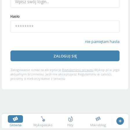
Hasło
nie pamiętam hasła
ZALOGUJ SIĘ
Zalogowanie oznacza akceptację
Regulaminu serwisu
Wykop.pl w jego
aktualnym brzmieniu. Jeśli nie akceptujesz Regulaminu w całości,
prosimy o niekorzystanie z serwisu.
Główna
Wykopalisko
Hity
Mikroblog