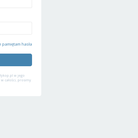
e pamiętam hasła
ykop.pl w jego
 w całości, prosimy