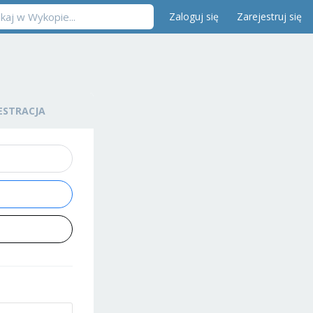
Zaloguj się
Zarejestruj się
ESTRACJA