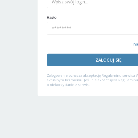
Hasło
ni
ZALOGUJ SIĘ
Zalogowanie oznacza akceptację
Regulaminu serwisu
W
aktualnym brzmieniu. Jeśli nie akceptujesz Regulaminu
o niekorzystanie z serwisu.