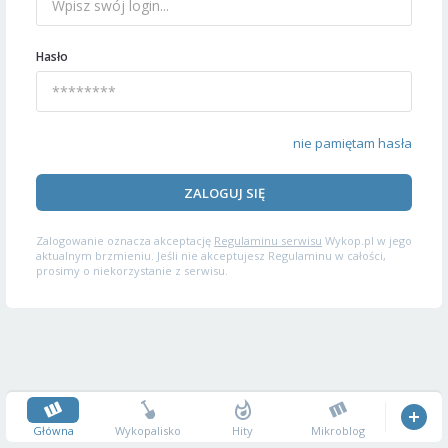
Hasło
nie pamiętam hasła
ZALOGUJ SIĘ
Zalogowanie oznacza akceptację
Regulaminu serwisu
Wykop.pl w jego
aktualnym brzmieniu. Jeśli nie akceptujesz Regulaminu w całości,
prosimy o niekorzystanie z serwisu.
Główna
Wykopalisko
Hity
Mikroblog