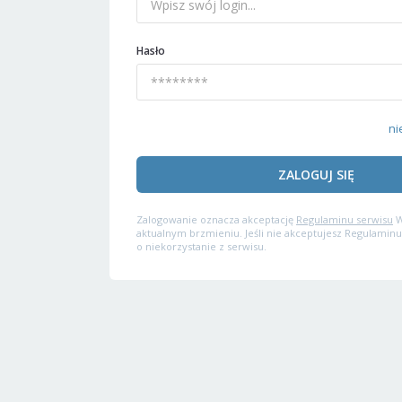
Hasło
ni
ZALOGUJ SIĘ
Zalogowanie oznacza akceptację
Regulaminu serwisu
W
aktualnym brzmieniu. Jeśli nie akceptujesz Regulaminu
o niekorzystanie z serwisu.