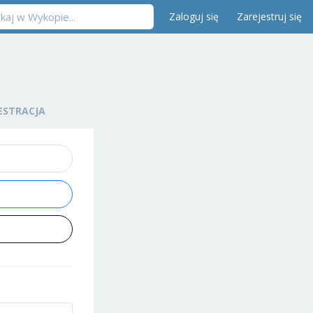
Zaloguj się
Zarejestruj się
ESTRACJA