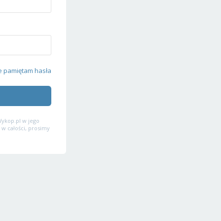
e pamiętam hasła
ykop.pl w jego
 w całości, prosimy