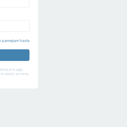
e pamiętam hasła
ykop.pl w jego
 w całości, prosimy