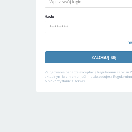
Hasło
ni
ZALOGUJ SIĘ
Zalogowanie oznacza akceptację
Regulaminu serwisu
W
aktualnym brzmieniu. Jeśli nie akceptujesz Regulaminu
o niekorzystanie z serwisu.