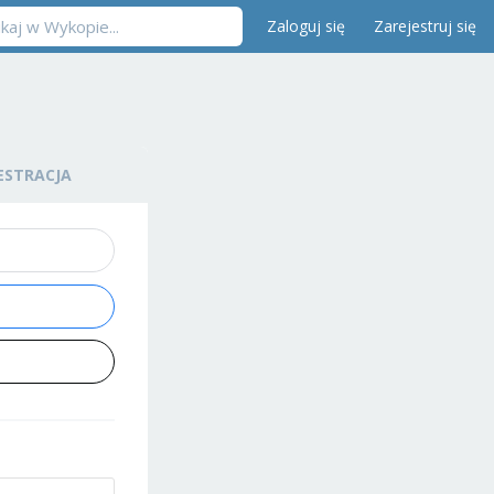
Zaloguj się
Zarejestruj się
ESTRACJA