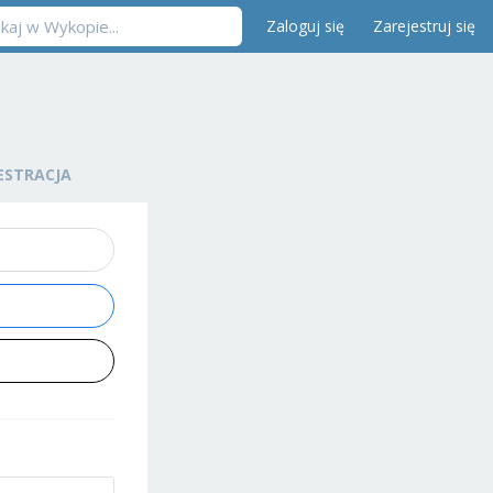
Zaloguj się
Zarejestruj się
ESTRACJA