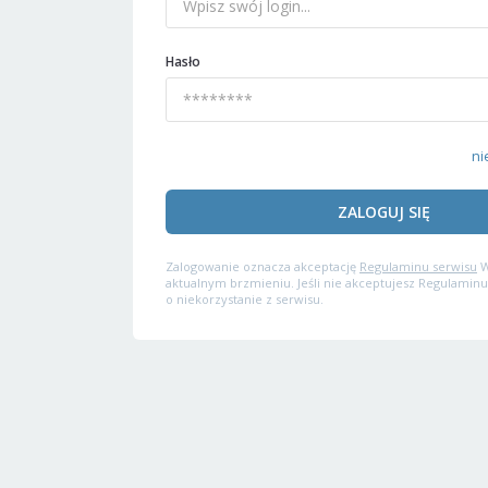
Hasło
ni
ZALOGUJ SIĘ
Zalogowanie oznacza akceptację
Regulaminu serwisu
W
aktualnym brzmieniu. Jeśli nie akceptujesz Regulaminu
o niekorzystanie z serwisu.