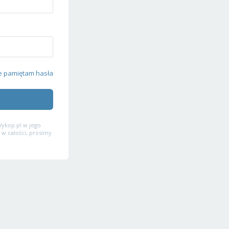
e pamiętam hasła
ykop.pl w jego
 w całości, prosimy