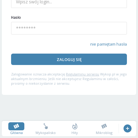
Hasło
nie pamiętam hasła
ZALOGUJ SIĘ
Zalogowanie oznacza akceptację
Regulaminu serwisu
Wykop.pl w jego
aktualnym brzmieniu. Jeśli nie akceptujesz Regulaminu w całości,
prosimy o niekorzystanie z serwisu.
Główna
Wykopalisko
Hity
Mikroblog