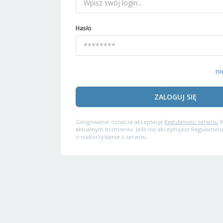
Hasło
ni
ZALOGUJ SIĘ
Zalogowanie oznacza akceptację
Regulaminu serwisu
W
aktualnym brzmieniu. Jeśli nie akceptujesz Regulaminu
o niekorzystanie z serwisu.