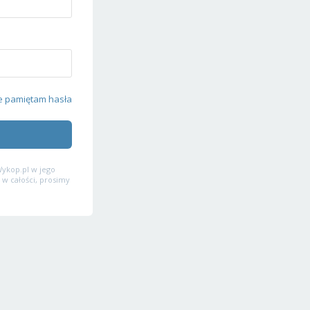
e pamiętam hasła
ykop.pl w jego
 w całości, prosimy