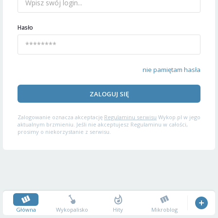
Hasło
nie pamiętam hasła
ZALOGUJ SIĘ
Zalogowanie oznacza akceptację
Regulaminu serwisu
Wykop.pl w jego
aktualnym brzmieniu. Jeśli nie akceptujesz Regulaminu w całości,
prosimy o niekorzystanie z serwisu.
Główna
Wykopalisko
Hity
Mikroblog