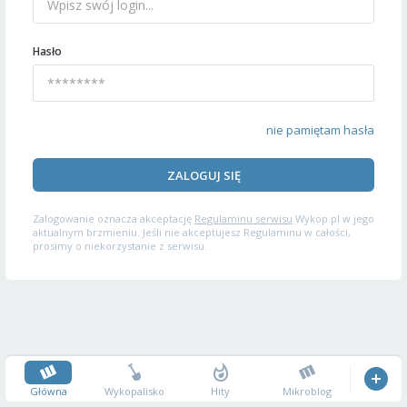
Hasło
nie pamiętam hasła
ZALOGUJ SIĘ
Zalogowanie oznacza akceptację
Regulaminu serwisu
Wykop.pl w jego
aktualnym brzmieniu. Jeśli nie akceptujesz Regulaminu w całości,
prosimy o niekorzystanie z serwisu.
Główna
Wykopalisko
Hity
Mikroblog