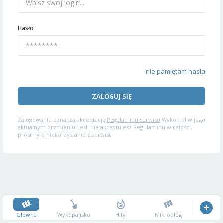
Hasło
nie pamiętam hasła
ZALOGUJ SIĘ
Zalogowanie oznacza akceptację
Regulaminu serwisu
Wykop.pl w jego
aktualnym brzmieniu. Jeśli nie akceptujesz Regulaminu w całości,
prosimy o niekorzystanie z serwisu.
Główna
Wykopalisko
Hity
Mikroblog