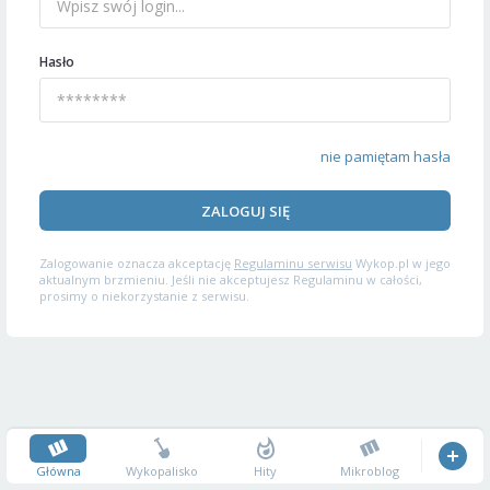
Hasło
nie pamiętam hasła
ZALOGUJ SIĘ
Zalogowanie oznacza akceptację
Regulaminu serwisu
Wykop.pl w jego
aktualnym brzmieniu. Jeśli nie akceptujesz Regulaminu w całości,
prosimy o niekorzystanie z serwisu.
Główna
Wykopalisko
Hity
Mikroblog