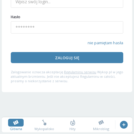
Hasło
nie pamiętam hasła
ZALOGUJ SIĘ
Zalogowanie oznacza akceptację
Regulaminu serwisu
Wykop.pl w jego
aktualnym brzmieniu. Jeśli nie akceptujesz Regulaminu w całości,
prosimy o niekorzystanie z serwisu.
Główna
Wykopalisko
Hity
Mikroblog