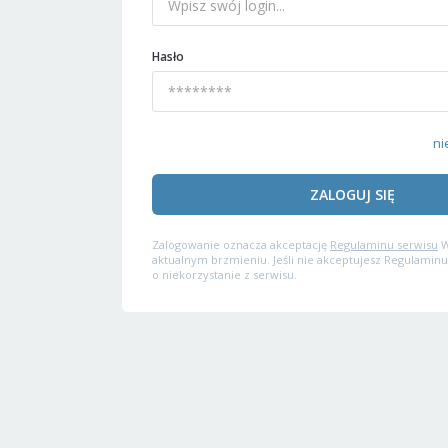
Hasło
ni
ZALOGUJ SIĘ
Zalogowanie oznacza akceptację
Regulaminu serwisu
W
aktualnym brzmieniu. Jeśli nie akceptujesz Regulaminu
o niekorzystanie z serwisu.