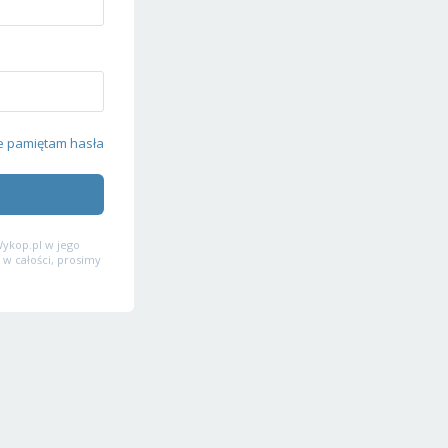
e pamiętam hasła
ykop.pl w jego
 w całości, prosimy