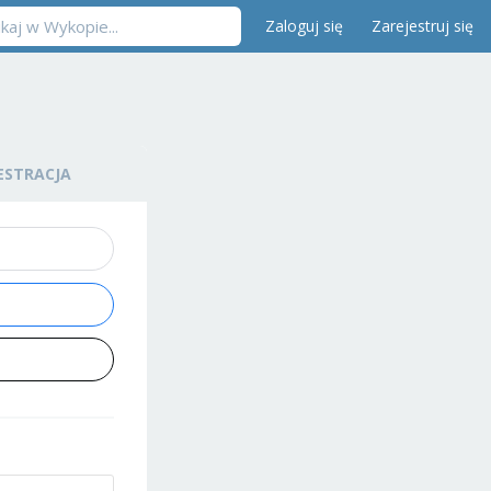
Zaloguj się
Zarejestruj się
ESTRACJA