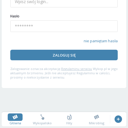
Hasło
nie pamiętam hasła
ZALOGUJ SIĘ
Zalogowanie oznacza akceptację
Regulaminu serwisu
Wykop.pl w jego
aktualnym brzmieniu. Jeśli nie akceptujesz Regulaminu w całości,
prosimy o niekorzystanie z serwisu.
Główna
Wykopalisko
Hity
Mikroblog