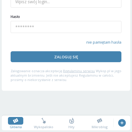
Hasło
nie pamiętam hasła
ZALOGUJ SIĘ
Zalogowanie oznacza akceptację
Regulaminu serwisu
Wykop.pl w jego
aktualnym brzmieniu. Jeśli nie akceptujesz Regulaminu w całości,
prosimy o niekorzystanie z serwisu.
Główna
Wykopalisko
Hity
Mikroblog