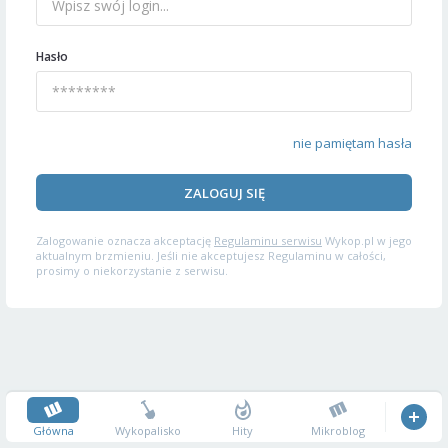
Hasło
nie pamiętam hasła
ZALOGUJ SIĘ
Zalogowanie oznacza akceptację
Regulaminu serwisu
Wykop.pl w jego
aktualnym brzmieniu. Jeśli nie akceptujesz Regulaminu w całości,
prosimy o niekorzystanie z serwisu.
Główna
Wykopalisko
Hity
Mikroblog