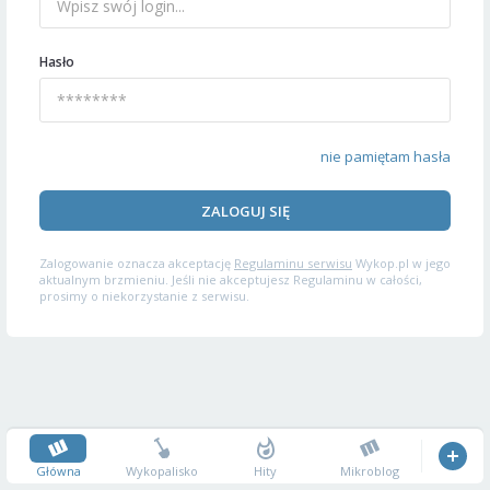
Hasło
nie pamiętam hasła
ZALOGUJ SIĘ
Zalogowanie oznacza akceptację
Regulaminu serwisu
Wykop.pl w jego
aktualnym brzmieniu. Jeśli nie akceptujesz Regulaminu w całości,
prosimy o niekorzystanie z serwisu.
Główna
Wykopalisko
Hity
Mikroblog