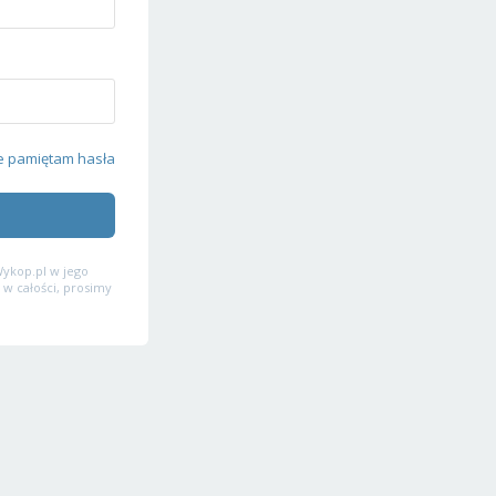
e pamiętam hasła
ykop.pl w jego
 w całości, prosimy