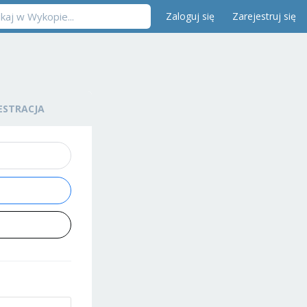
Zaloguj się
Zarejestruj się
ESTRACJA