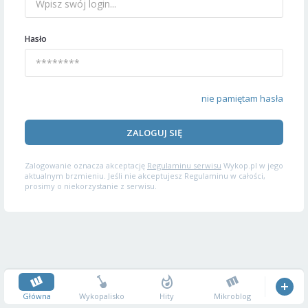
Hasło
nie pamiętam hasła
ZALOGUJ SIĘ
Zalogowanie oznacza akceptację
Regulaminu serwisu
Wykop.pl w jego
aktualnym brzmieniu. Jeśli nie akceptujesz Regulaminu w całości,
prosimy o niekorzystanie z serwisu.
Główna
Wykopalisko
Hity
Mikroblog