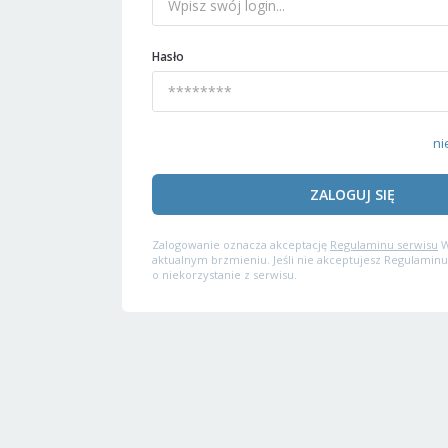
Hasło
ni
ZALOGUJ SIĘ
Zalogowanie oznacza akceptację
Regulaminu serwisu
W
aktualnym brzmieniu. Jeśli nie akceptujesz Regulaminu
o niekorzystanie z serwisu.