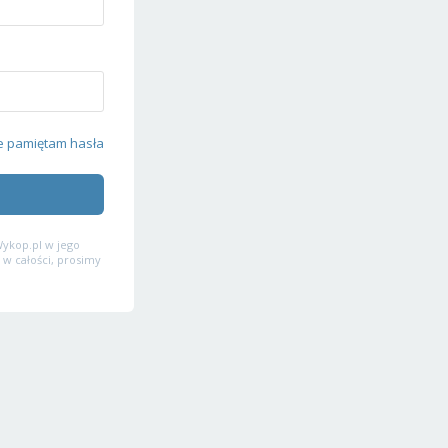
e pamiętam hasła
ykop.pl w jego
 w całości, prosimy