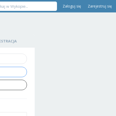
Zaloguj się
Zarejestruj się
ESTRACJA