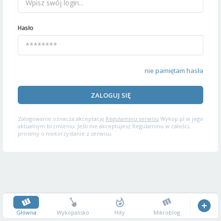
Hasło
nie pamiętam hasła
ZALOGUJ SIĘ
Zalogowanie oznacza akceptację
Regulaminu serwisu
Wykop.pl w jego
aktualnym brzmieniu. Jeśli nie akceptujesz Regulaminu w całości,
prosimy o niekorzystanie z serwisu.
Główna
Wykopalisko
Hity
Mikroblog