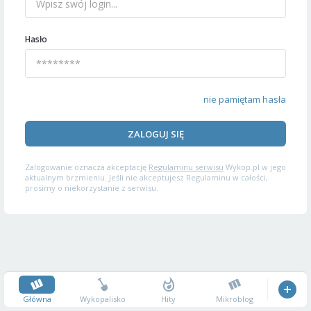
Hasło
nie pamiętam hasła
ZALOGUJ SIĘ
Zalogowanie oznacza akceptację
Regulaminu serwisu
Wykop.pl w jego
aktualnym brzmieniu. Jeśli nie akceptujesz Regulaminu w całości,
prosimy o niekorzystanie z serwisu.
Główna
Wykopalisko
Hity
Mikroblog