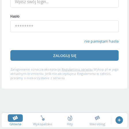
Hasło
nie pamiętam hasła
ZALOGUJ SIĘ
Zalogowanie oznacza akceptację
Regulaminu serwisu
Wykop.pl w jego
aktualnym brzmieniu. Jeśli nie akceptujesz Regulaminu w całości,
prosimy o niekorzystanie z serwisu.
Główna
Wykopalisko
Hity
Mikroblog