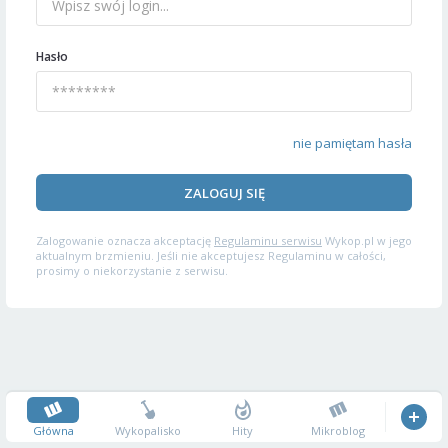
Hasło
nie pamiętam hasła
ZALOGUJ SIĘ
Zalogowanie oznacza akceptację
Regulaminu serwisu
Wykop.pl w jego
aktualnym brzmieniu. Jeśli nie akceptujesz Regulaminu w całości,
prosimy o niekorzystanie z serwisu.
Główna
Wykopalisko
Hity
Mikroblog