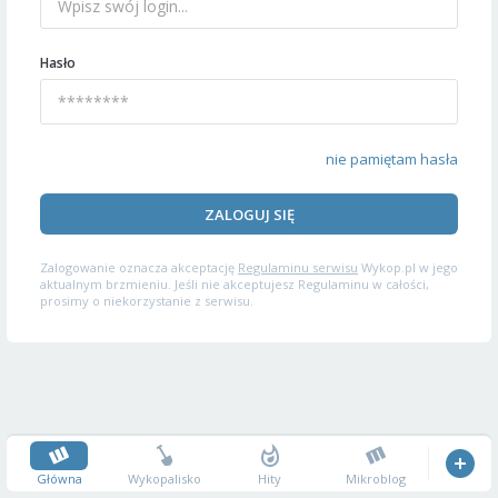
Hasło
nie pamiętam hasła
ZALOGUJ SIĘ
Zalogowanie oznacza akceptację
Regulaminu serwisu
Wykop.pl w jego
aktualnym brzmieniu. Jeśli nie akceptujesz Regulaminu w całości,
prosimy o niekorzystanie z serwisu.
Główna
Wykopalisko
Hity
Mikroblog