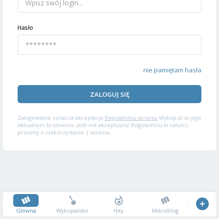
Hasło
nie pamiętam hasła
ZALOGUJ SIĘ
Zalogowanie oznacza akceptację
Regulaminu serwisu
Wykop.pl w jego
aktualnym brzmieniu. Jeśli nie akceptujesz Regulaminu w całości,
prosimy o niekorzystanie z serwisu.
Główna
Wykopalisko
Hity
Mikroblog