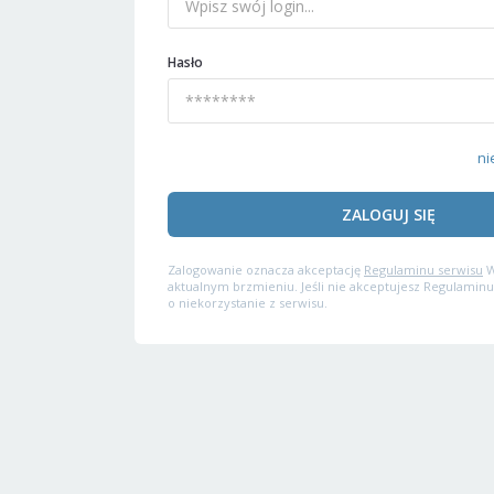
Hasło
ni
ZALOGUJ SIĘ
Zalogowanie oznacza akceptację
Regulaminu serwisu
W
aktualnym brzmieniu. Jeśli nie akceptujesz Regulaminu
o niekorzystanie z serwisu.