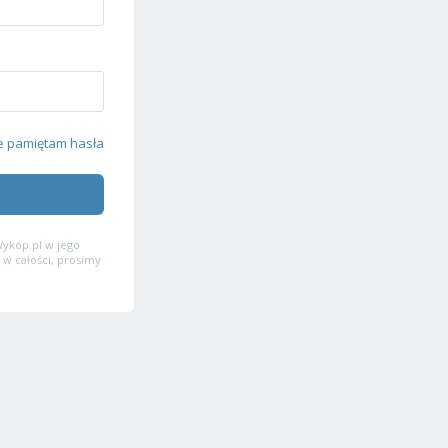
e pamiętam hasła
ykop.pl w jego
 w całości, prosimy