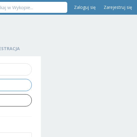
Zaloguj się
Zarejestruj się
ESTRACJA