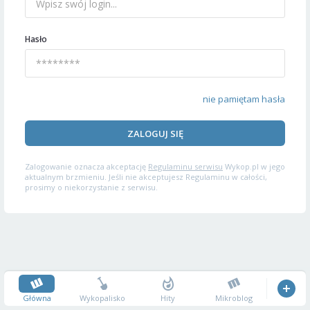
Hasło
nie pamiętam hasła
ZALOGUJ SIĘ
Zalogowanie oznacza akceptację
Regulaminu serwisu
Wykop.pl w jego
aktualnym brzmieniu. Jeśli nie akceptujesz Regulaminu w całości,
prosimy o niekorzystanie z serwisu.
Główna
Wykopalisko
Hity
Mikroblog