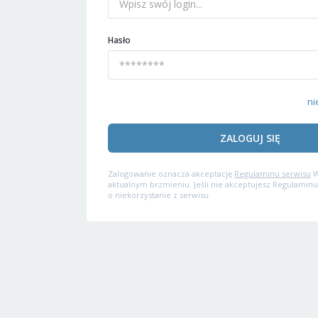
Hasło
ni
ZALOGUJ SIĘ
Zalogowanie oznacza akceptację
Regulaminu serwisu
W
aktualnym brzmieniu. Jeśli nie akceptujesz Regulaminu
o niekorzystanie z serwisu.