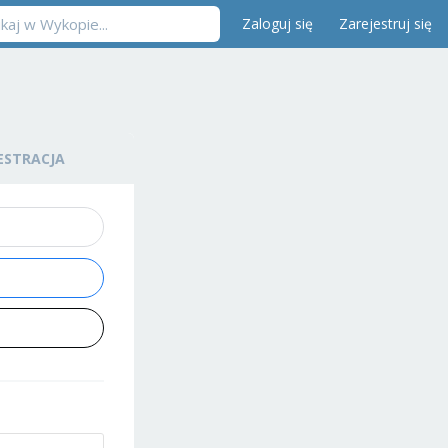
Zaloguj się
Zarejestruj się
ESTRACJA