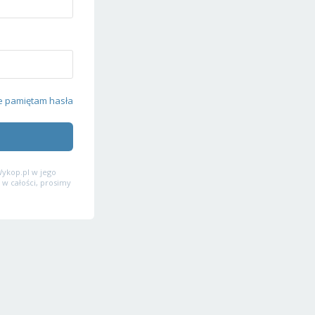
e pamiętam hasła
ykop.pl w jego
 w całości, prosimy